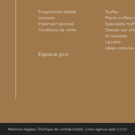
Programme fidélité
Truffes
Livraison
Plants truffiers
Paiement sécurisé
Spécialités truf
Conditions de vente
Dresser son ch
Accessoires
Librairie
Idées cadeaux
Espace pro
Mentions légales
|
Politique de confidentialité
|
Linov agence web
©2026