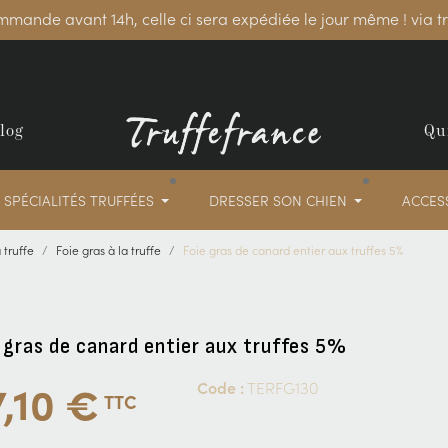
mmande avant 14h, celle ci sera expédiée le jour même ! via 
log
Qu
SPÉCIALITÉS TRUFFÉES
DRESSER SON CHIEN
ACCES
 truffe
Foie gras à la truffe
Foie gras de canard entier aux truffes 5%
 gras de canard entier aux truffes 5%
,10 €
Code :
TERFG130
TTC