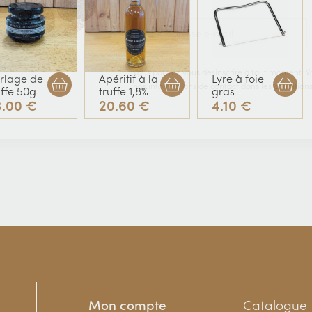
Vous pouvez vous désinscrire à tout moment. V
rlage de
Apéritif à la
Lyre à foie
nos informations de contact dans les conditions d
uffe 50g
truffe 1,8%
gras
3,00 €
20,60 €
4,10 €
Mon compte
Catalogue