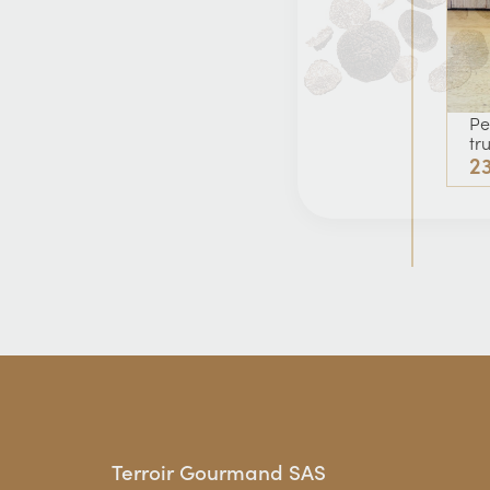
Pe
tr
2
Terroir Gourmand SAS