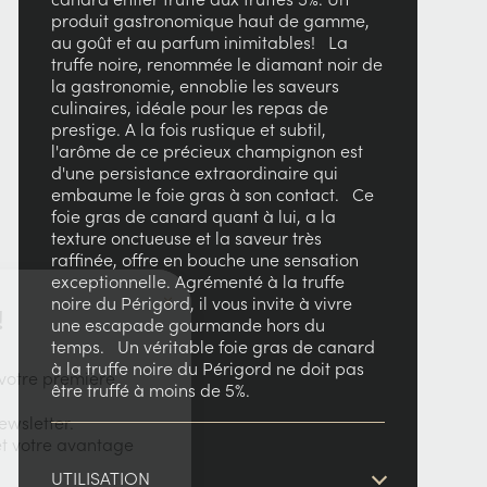
produit gastronomique haut de gamme,
au goût et au parfum inimitables! La
truffe noire, renommée le diamant noir de
la gastronomie, ennoblie les saveurs
culinaires, idéale pour les repas de
prestige. A la fois rustique et subtil,
l'arôme de ce précieux champignon est
d'une persistance extraordinaire qui
embaume le foie gras à son contact. Ce
foie gras de canard quant à lui, a la
texture onctueuse et la saveur très
raffinée, offre en bouche une sensation
exceptionnelle. Agrémenté à la truffe
×
noire du Périgord, il vous invite à vivre
!
une escapade gourmande hors du
temps. Un véritable foie gras de canard
à la truffe noire du Périgord ne doit pas
votre première
être truffé à moins de 5%.
newsletter.
t votre avantage
UTILISATION