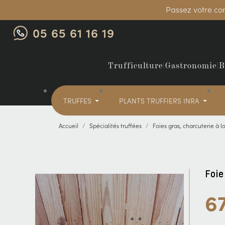
Passez votre co
05 65 61 16 19
Trufficulture
|
Gastronomie
|
B
TRUFFES
PLANTS TRUFFIERS INRA
Accueil
Spécialités truffées
Foies gras, charcuterie à la
Foie
67