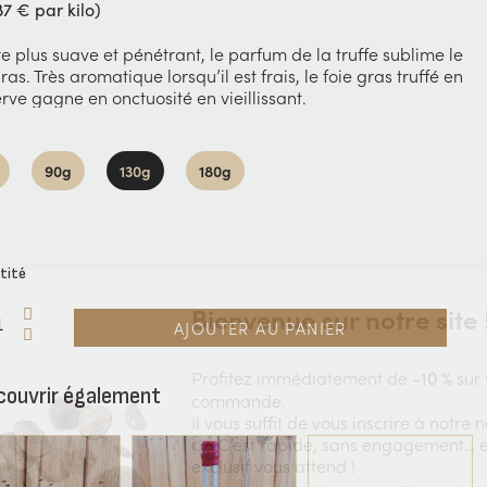
87 € par kilo)
e plus suave et pénétrant, le parfum de la truffe sublime le
ras. Très aromatique lorsqu’il est frais, le foie gras truffé en
rve gagne en onctuosité en vieillissant.
90g
130g
180g
tité
Bienvenue sur notre site 
AJOUTER AU PANIER
Profitez immédiatement de
sur 
-10 %
couvrir également
commande.
Il vous suffit de vous inscrire à notre 
👉 C’est rapide, sans engagement… e
exclusif vous attend !