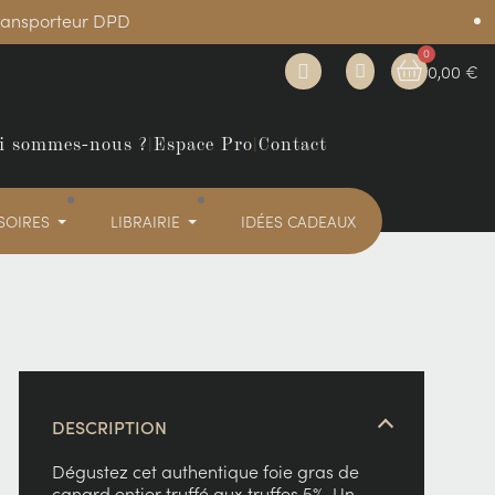
transporteur DPD
0,00 €
i sommes-nous ?
|
Espace Pro
|
Contact
SOIRES
LIBRAIRIE
IDÉES CADEAUX
DESCRIPTION
Dégustez cet authentique foie gras de
canard entier truffé aux truffes 5%. Un