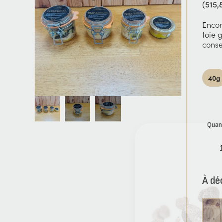
(515,
Encor
foie g
conse
40g
Quan
À dé