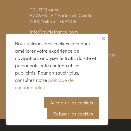
TRUFFEfrance
52 AVENUE Charles de Gaulle
12100 Millau - FRANCE
info@truffefrance.com
Nous utilisons des cookies tiers pour
améliorer votre expérience de
Vous avez des questions ? Appelez-Nous
navigation, analyser le trafic du site et
05 65 61 16 19
personnaliser le contenu et les
publicités. Pour en savoir plus,
consultez notre
politique de
confidentialité
.
Accepter les cookies
Refuser les cookies