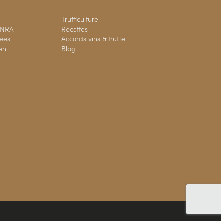
Trufficulture
 INRA
Recettes
fées
Accords vins & truffe
ien
Blog