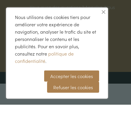
Vous avez des questions ? Appelez-Nous
05 65 61 16 19
Nous utilisons des cookies tiers pour
améliorer votre expérience de
navigation, analyser le trafic du site et
personnaliser le contenu et les
publicités. Pour en savoir plus,
consultez notre
politique de
confidentialité
.
Accepter les cookies
Refuser les cookies