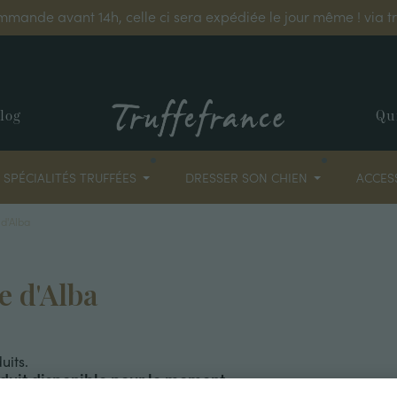
mmande avant 14h, celle ci sera expédiée le jour même ! via 
log
Qu
SPÉCIALITÉS TRUFFÉES
DRESSER SON CHIEN
ACCES
 d'Alba
e d'Alba
uits.
duit disponible pour le moment