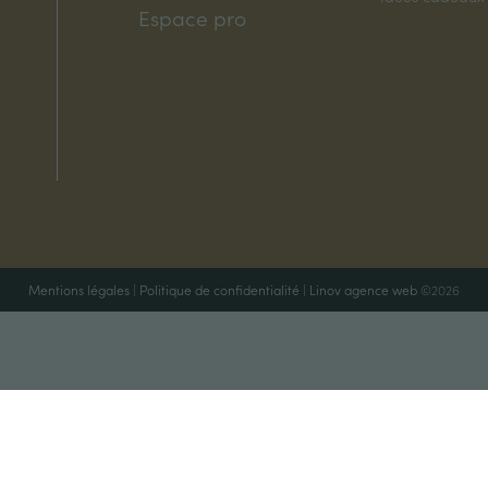
Espace pro
Mentions légales
|
Politique de confidentialité
|
Linov agence web
©2026