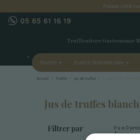
Passez votre co
05 65 61 16 19
Trufficulture
|
Gastronomie
|
B
TRUFFES
PLANTS TRUFFIERS INRA
Accueil
Truffes
Jus de truffes
Jus de truffes blanche
Jus de truffes blanch
Filtrer par
Il y a 0 prod
Aucun pro