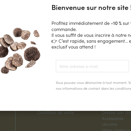
coute ! D'autres produits seront affichés ici au fur et à mesure 
Bienvenue sur notre site 
Profitez immédiatement de
sur 
-10 %
commande.
Il vous suffit de vous inscrire à notre 
👉 C’est rapide, sans engagement… e
exclusif vous attend !
Mon compte
Catalogue
Vous pouvez vous désinscrire à tout moment. V
nos informations de contact dans les conditions d
Programme fidélité
Truffes
Livraison
Plants truffiers
Paiement sécurisé
Spécialités truf
Conditions de vente
Dresser son ch
Accessoires
Librairie
Idées cadeaux