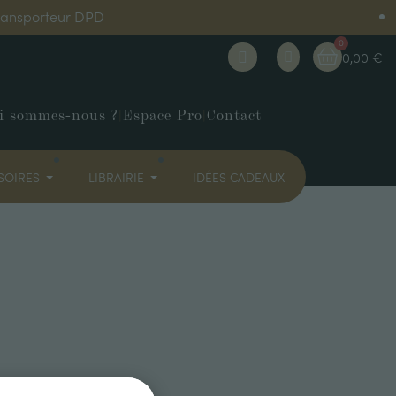
transporteur DPD
0,00 €
i sommes-nous ?
|
Espace Pro
|
Contact
SOIRES
LIBRAIRIE
IDÉES CADEAUX