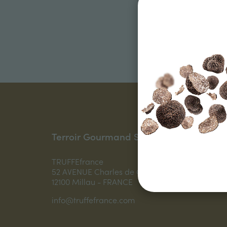
Restez à l'é
Terroir Gourmand SAS
TRUFFEfrance
52 AVENUE Charles de Gaulle
12100 Millau - FRANCE
info@truffefrance.com