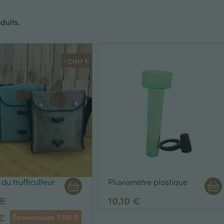
oduits.
-7,00 €
du trufficulteur
Pluviomètre plastique
 €
10,10 €
€
Économisez 7,00 €