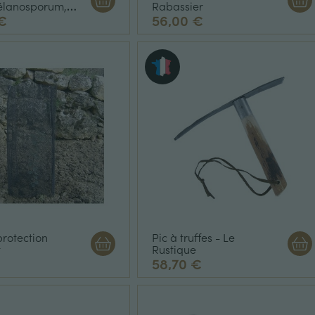
élanosporum,
Rabassier
€
56,00 €
protection
Pic à truffes - Le
t
Rustique
58,70 €