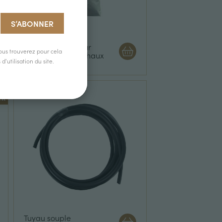
Amendement pour
ous trouverez pour cela
trufficulture: Ecochaux
'utilisation du site.
39,80 €
ck
Tuyau souple