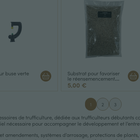
ur buse verte
Substrat pour favoriser
le réensemencement
des plants truffiers
5,00 €
1
2
3
ssoires de trufficulture, dédiée aux trufficulteurs débutants 
iel nécessaire pour accompagner le développement et l’entreti
 amendements, systèmes d’arrosage, protections de plants, ou