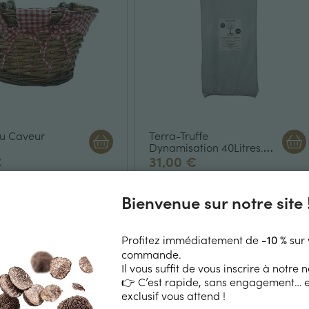
du Caveur
Terra-Truffe
Dynamisation 40Litres.
Norme 100% biologique
€
31,00 €
UAB
Bienvenue sur notre site 
Mélanosporum
Rupture de stock
Profitez immédiatement de
sur 
-10 %
commande.
Il vous suffit de vous inscrire à notre 
👉 C’est rapide, sans engagement… e
exclusif vous attend !