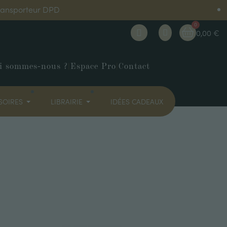
transporteur DPD
0,00 €
i sommes-nous ?
|
Espace Pro
|
Contact
SOIRES
LIBRAIRIE
IDÉES CADEAUX