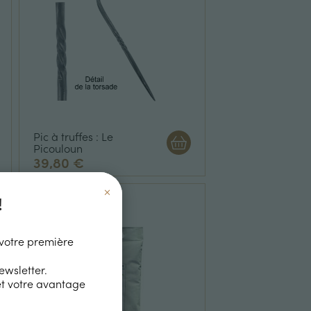
Pic à truffes : Le
Picouloun
39,80 €
×
!
votre première
newsletter.
t votre avantage