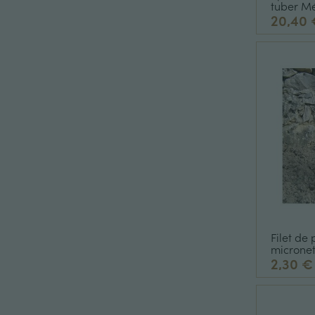
tuber M
substrat
20,40 
Filet de 
microne
2,30 €