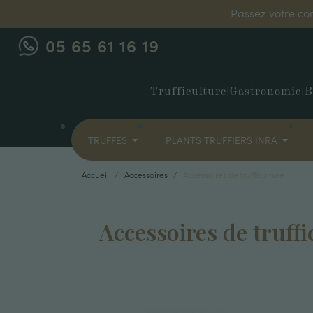
Passez votre co
05 65 61 16 19
Trufficulture
|
Gastronomie
|
B
TRUFFES
PLANTS TRUFFIERS INRA
Accueil
Accessoires
Accessoires de trufficulture
Accessoires de truffi