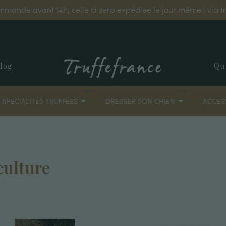
mmande avant 14h, celle ci sera expédiée le jour même ! via 
log
Qu
SPÉCIALITÉS TRUFFÉES
DRESSER SON CHIEN
ACCES
culture