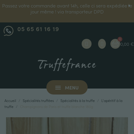
Passez votre commande avant 14h, celle ci sera expédiée le
jour même ! via transporteur DPD
05 65 61 16 19
0,00 €
MENU
Accueil
Spécialités truffées
Spécialités à la truffe
L'apéritif à la
truffe
Champignons de Paris et truffe blanche 180g