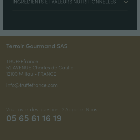
INGRÉDIENTS ET VALEURS NUTRITIONNELLES
Ingrédients: champignons de Paris 50%, crème
fraîche, huile d'olive vierge extra, vin blanc,
amidon de maïs, oignon, jus de truffe
blanche(Tuber Albidum Pico)3%, protéine de lait,
sel, arômes, persil, correcteur d'acidité: acide
Terroir Gourmand SAS
citrique E330, poivre blanc.
Allergènes : lait
TRUFFEfrance
52 AVENUE Charles de Gaulle
Valeurs nutritionnelles pour 100g : Energie
12100 Millau - FRANCE
909kcal / 220kj, Matières grasses 20g dont acides
gras saturés 12g, Glucides 6.2g dont sucres 2.4g,
info@truffefrance.com
Protéines 2.6g, Sel 1g
Vous avez des questions ? Appelez-Nous
05 65 61 16 19