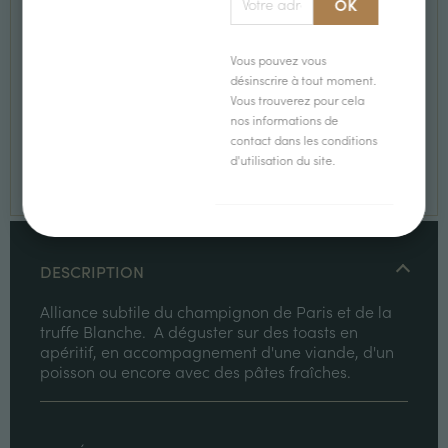
Vous pouvez vous
désinscrire à tout moment.
Vous trouverez pour cela
nos informations de
Morceaux de truffes blanches d'Alba fraîches - Tuber
Magnatum pico
contact dans les conditions
d'utilisation du site.
129,00 €
DESCRIPTION
Alliance subtile du champignon de Paris et de la
truffe Blanche. A déguster sur des toasts en
apéritif, en accompagnement d'une viande, d'un
poisson ou encore avec des pâtes fraîches.