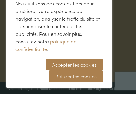
Spécialités truffées
Nous utilisons des cookies tiers pour
Dresser son chien
améliorer votre expérience de
Accessoires
navigation, analyser le trafic du site et
Librairie
Idées cadeaux
personnaliser le contenu et les
publicités. Pour en savoir plus,
Conseils & infos
consultez notre
politique de
confidentialité
.
Trufficulture
Recettes
Accepter les cookies
Accords vins & truffe
Blog
Refuser les cookies
Mentions légales
|
Politique de confidentialité
|
Linov agence web
©2026