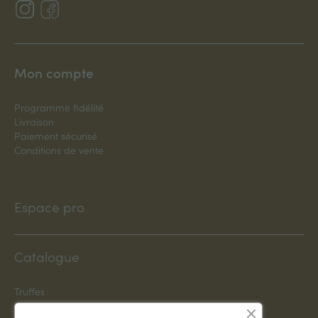
Mon compte
Programme fidélité
Livraison
Paiement sécurisé
Conditions de vente
Espace pro
Catalogue
Truffes
Plants truffiers INRA