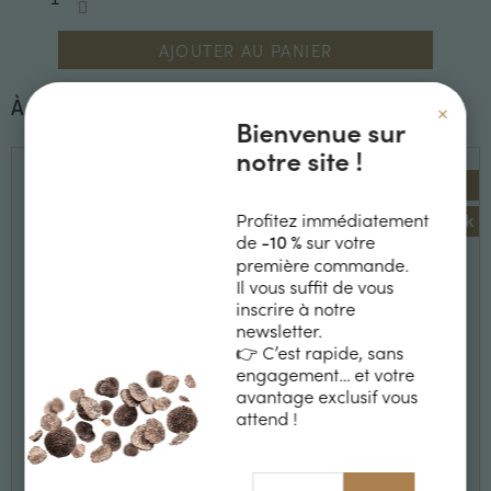
AJOUTER AU PANIER
×
À découvrir également
Bienvenue sur
notre site !
Hors saison
Profitez immédiatement
Rupture de stock
de
sur votre
-10 %
première commande.
Il vous suffit de vous
inscrire à notre
newsletter.
👉 C’est rapide, sans
engagement… et votre
avantage exclusif vous
attend !