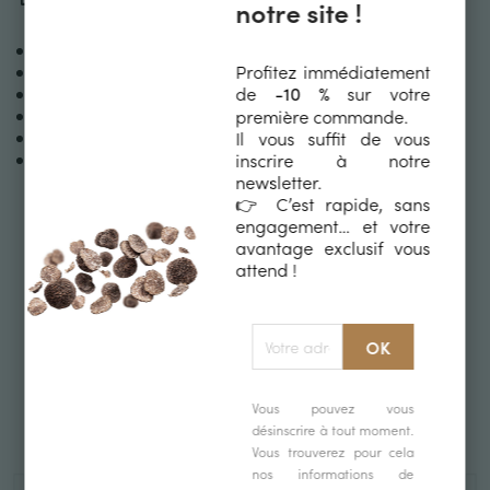
notre site !
50 g de brisures de truffes
Profitez immédiatement
1 kg de panais frais
de
sur votre
-10 %
3/4 de litre de lait
première commande.
2 cuillerées à soupe de crème fraîche
Il vous suffit de vous
1 noix de beurre
inscrire à notre
sel, poivre blanc
newsletter.
👉 C’est rapide, sans
engagement… et votre
avantage exclusif vous
Rupture de stock
attend !
Vous pouvez vous
désinscrire à tout moment.
Vous trouverez pour cela
nos informations de