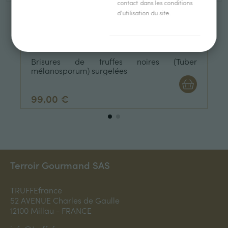
contact dans les conditions
d'utilisation du site.
Brisures de truffes noires (Tuber
mélanosporum) surgelées
99,00 €
Terroir Gourmand SAS
TRUFFEfrance
52 AVENUE Charles de Gaulle
12100 Millau - FRANCE