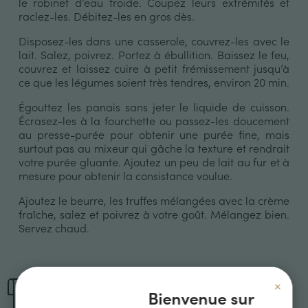
le robinet d’eau froide. Coupez leurs extrémités et
raclez-les. Débitez-les en gros dès.
Disposez-les dans une casserole, couvrez-les avec le
lait. Salez, poivrez. Portez à ébullition. Baissez le feu,
couvrez et laissez cuire à petit frémissement jusqu’à
ce que les légumes soient très tendres, environ 20 min.
Égouttez les panais sans jeter le liquide de cuisson.
Écrasez-les à la fourchette ou passez-les doucement
au presse-purée pour obtenir une purée fine, mais
surtout pas au mixeur qui gâche la texture et rendrait
votre purée gluante. Ajoutez un peu de lait au fur et à
mesure pour obtenir la consistance voulue.
Ajoutez le beurre, les truffes mélangées avec la crème
fraîche, salez et poivrez à votre goût. Mélangez bien.
Servez chaud.
×
Ingrédients pour 4 personnes
Bienvenue sur