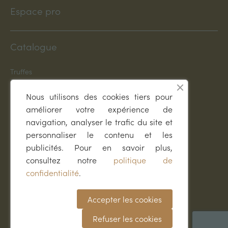
Espace pro
Catalogue
Truffes
Plants truffiers INRA
Spécialités truffées
Nous utilisons des cookies tiers pour
Dresser son chien
améliorer votre expérience de
Accessoires
navigation, analyser le trafic du site et
Librairie
Idées cadeaux
personnaliser le contenu et les
publicités. Pour en savoir plus,
Conseils & infos
consultez notre
politique de
confidentialité
.
Trufficulture
Recettes
Accepter les cookies
Accords vins & truffe
Blog
Refuser les cookies