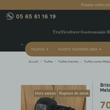
Passez votre co
05 65 61 16 19
Trufficulture
|
Gastronomie
|
B
TRUFFES
PLANTS TRUFFIERS INRA
Accueil
Truffes
Truffes fraiches
Truffes noires Mel
Bris
Mel
Hors saison
Rupture de stock
7