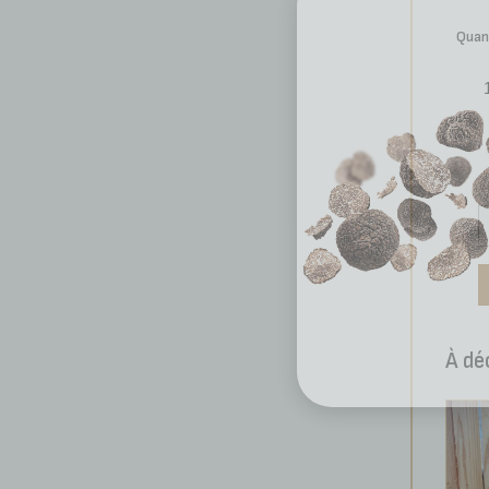
Quan
À dé