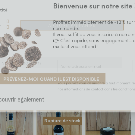
Bienvenue sur notre site 
tité
Profitez immédiatement de
sur 
-10 %
AJOUTER AU PANIER
commande.
Il vous suffit de vous inscrire à notre 
👉 C’est rapide, sans engagement… e
exclusif vous attend !
PRÉVENEZ-MOI QUAND IL EST DISPONIBLE
Vous pouvez vous désinscrire à tout moment. V
nos informations de contact dans les conditions d
couvrir également
Rupture de stock