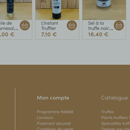
ile de
L'instant
Sel à la
urnesol
Truffier
truffe noire
2,00 €
7,10 €
16,40 €
ôme
(Tuber
uffe noire
Mélanosporum)
120g
Mon compte
Catalogue
Programme fidélité
Truffes
Livraison
Plants truffiers
Paiement sécurisé
Spécialités truf
Conditions de vente
Dresser son ch