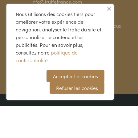
info@truffefrance.com
Nous utilisons des cookies tiers pour
améliorer votre expérience de
Vous avez des questions ? Appelez-Nous
navigation, analyser le trafic du site et
05 65 61 16 19
personnaliser le contenu et les
publicités. Pour en savoir plus,
consultez notre
politique de
confidentialité
.
Accepter les cookies
Refuser les cookies