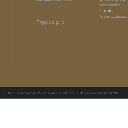
Accessoires
Librairie
Idées cadeaux
Espace pro
Mentions légales
|
Politique de confidentialité
|
Linov agence web
©2026