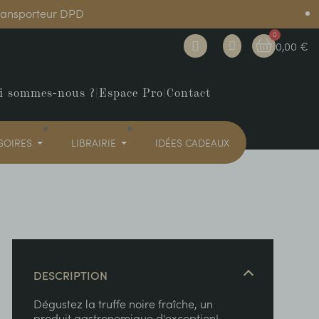
transporteur DPD
0,00 €
i sommes-nous ?
|
Espace Pro
|
Contact
SOIRES
LIBRAIRIE
IDÉES CADEAUX
DESCRIPTION
Dégustez la truffe noire fraîche, un
produit gastronomique d'exception!