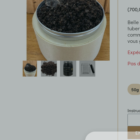
(700,
Belle
tuber
comme
vous 
Expé
Pas d
50g
Instru
E