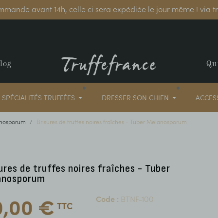
mmande avant 14h, celle ci sera expédiée le jour même ! via 
log
Qu
SPÉCIALITÉS TRUFFÉES
DRESSER SON CHIEN
ACCES
anosporum
Brisures de truffes noires fraîches - Tuber Melanosporum
ures de truffes noires fraîches - Tuber
anosporum
0,00 €
Code :
BTNF-100
TTC