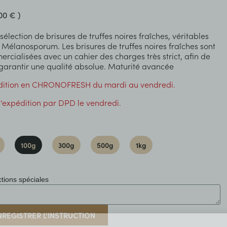
00 € )
 sélection de brisures de truffes noires fraîches, véritables
 Mélanosporum. Les brisures de truffes noires fraîches sont
rcialisées avec un cahier des charges très strict, afin de
garantir une qualité absolue. Maturité avancée
dition en CHRONOFRESH du mardi au vendredi.
'expédition par DPD le vendredi.
100g
300g
500g
1kg
ctions spéciales
NREGISTRER L'INSTRUCTION