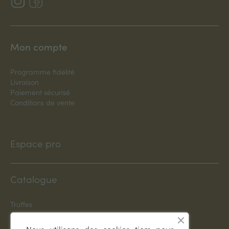
Mon compte
Programme fidélité
Livraison
Paiement sécurisé
Conditions de vente
Espace pro
Catalogue
Truffes
Plants truffiers INRA
Spécialités truffées