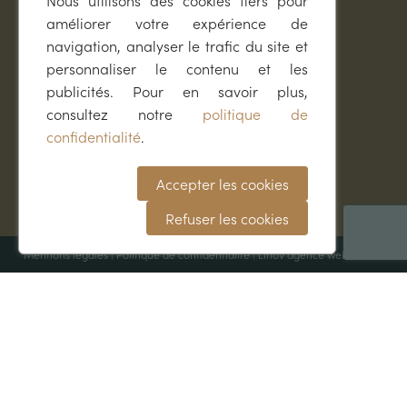
Nous utilisons des cookies tiers pour
Dresser son chien
améliorer votre expérience de
Accessoires
navigation, analyser le trafic du site et
Librairie
Idées cadeaux
personnaliser le contenu et les
publicités. Pour en savoir plus,
Conseils & infos
consultez notre
politique de
confidentialité
.
Trufficulture
Recettes
Accepter les cookies
Accords vins & truffe
Blog
Refuser les cookies
Mentions légales
|
Politique de confidentialité
|
Linov agence web
©2026