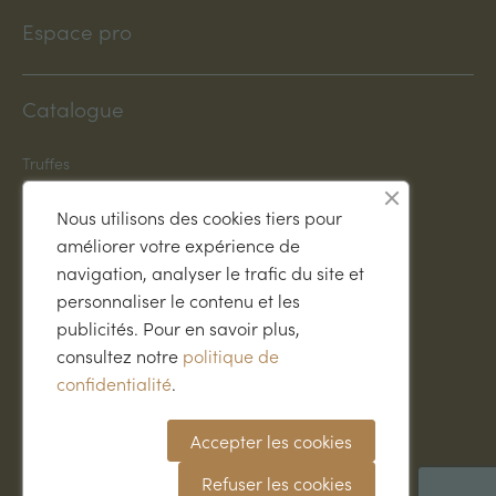
Espace pro
Catalogue
Truffes
Plants truffiers INRA
Spécialités truffées
Nous utilisons des cookies tiers pour
Dresser son chien
améliorer votre expérience de
Accessoires
navigation, analyser le trafic du site et
Librairie
Idées cadeaux
personnaliser le contenu et les
publicités. Pour en savoir plus,
Conseils & infos
consultez notre
politique de
confidentialité
.
Trufficulture
Recettes
Accepter les cookies
Accords vins & truffe
Blog
Refuser les cookies