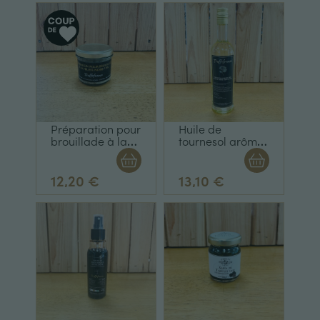
Préparation pour
Huile de
brouillade à la
tournesol arôme
truffe noire 10%
truffe blanche
90g
12,20 €
13,10 €