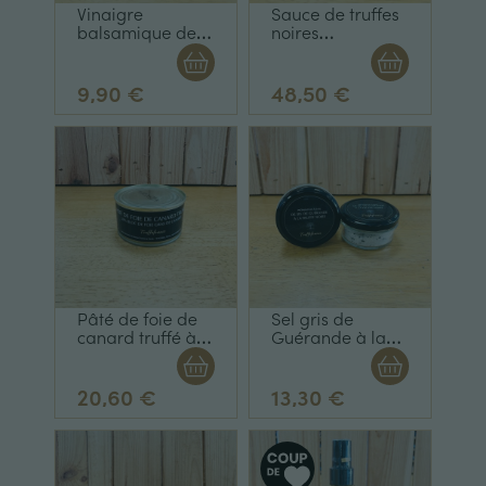
Vinaigre
Sauce de truffes
balsamique de
noires
Modène
pasteurisée 50g
arômatisé à la
truffe spray100ml
9,90 €
48,50 €
Pâté de foie de
Sel gris de
canard truffé à
Guérande à la
3% - 50% bloc de
truffe noire 60g
foie gras de
canard 130g
20,60 €
13,30 €