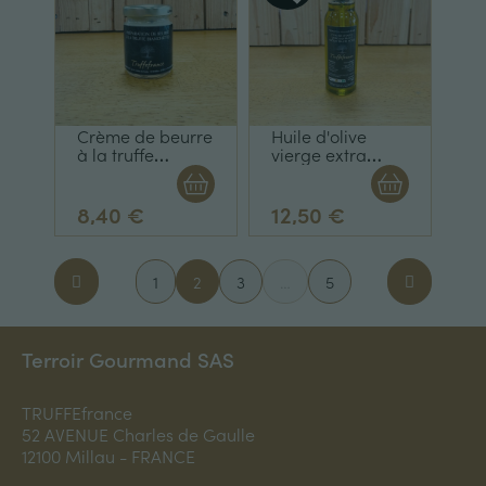
Crème de beurre
Huile d'olive
à la truffe
vierge extra
blanche 45g
arôme truffe
noire en spray
100ml
8,40 €
12,50 €
1
2
3
…
5
Terroir Gourmand SAS
TRUFFEfrance
52 AVENUE Charles de Gaulle
12100 Millau - FRANCE