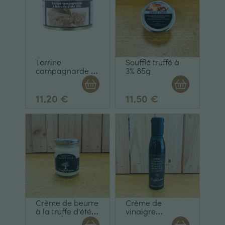
Terrine
Soufflé truffé à
campagnarde à
3% 85g
la truffe d'été 3%
- 130g
11,20 €
11,50 €
Crème de beurre
Crème de
à la truffe d'été
vinaigre
75g
balsamique a la