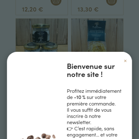
Truffe 180ml
12,20 €
13,30 €
×
Bienvenue sur
notre site !
Sel fin à la truffe
Tagliatelles à la
noire (Tuber
Truffe blanche
Mélanosporum)
250g
100g
Profitez immédiatement
13,30 €
16,40 €
de
sur votre
-10 %
première commande.
Il vous suffit de vous
inscrire à notre
Rupture de stock
newsletter.
👉 C’est rapide, sans
engagement… et votre