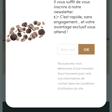
Il vous suffit de vous
inscrire à notre
newsletter.
👉 C’est rapide, sans
engagement… et votre
avantage exclusif vous
attend !
Vous pouvez vous
désinscrire à tout moment.
Vous trouverez pour cela
Huile de tournesol arôme truffe blanche
nos informations de
contact dans les conditions
d'utilisation du site.
13,10 €