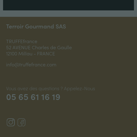
Protéines 0.24g, Sel 97.70g
Foie gras et fleur de truffes noires sur un lit de
gelée
Risotto à la truffe blanche d'Alba
Terroir Gourmand SAS
Sauce foie gras à la truffe
TRUFFEfrance
Sauce crème fraiche truffée
52 AVENUE Charles de Gaulle
12100 Millau - FRANCE
Beurre aux truffes blanches d'Alba
info@truffefrance.com
Vous avez des questions ? Appelez-Nous
05 65 61 16 19