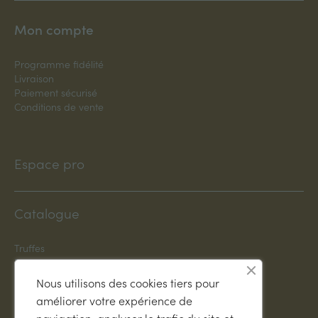
Mon compte
Programme fidélité
Livraison
Paiement sécurisé
Conditions de vente
Espace pro
Catalogue
Truffes
Plants truffiers INRA
Spécialités truffées
Nous utilisons des cookies tiers pour
Dresser son chien
améliorer votre expérience de
Accessoires