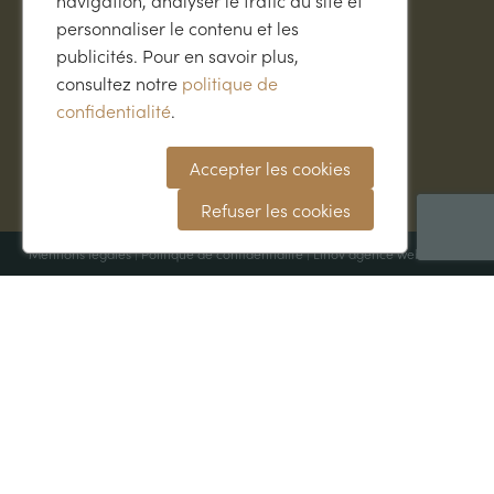
navigation, analyser le trafic du site et
Librairie
Idées cadeaux
personnaliser le contenu et les
publicités. Pour en savoir plus,
Conseils & infos
consultez notre
politique de
confidentialité
.
Trufficulture
Recettes
Accepter les cookies
Accords vins & truffe
Blog
Refuser les cookies
Mentions légales
|
Politique de confidentialité
|
Linov agence web
©2026