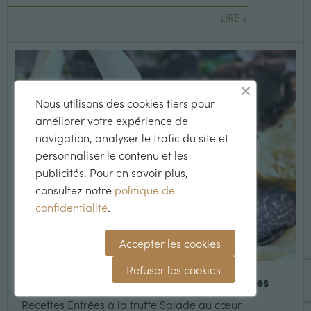
LIRE +
Nous utilisons des cookies tiers pour
améliorer votre expérience de
navigation, analyser le trafic du site et
personnaliser le contenu et les
publicités. Pour en savoir plus,
consultez notre
politique de
confidentialité
.
Accepter les cookies
Refuser les cookies
Salade au cœur d'artichaut et truffes noires
Recettes Entrées à la truffe Salade au cœur