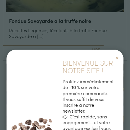
Fondue Savoyarde a la truffe noire
Recettes Légumes, féculents à la truffe Fondue
Savoyarde a [...]
LIRE +
×
BIENVENUE SUR
NOTRE SITE !
Profitez immédiatement
de
sur votre
-10 %
première commande.
Il vous suffit de vous
inscrire à notre
newsletter.
👉 C’est rapide, sans
engagement… et votre
avantage exclusif vous