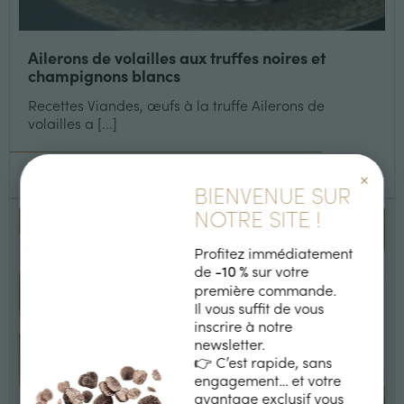
Ailerons de volailles aux truffes noires et
champignons blancs
Recettes Viandes, œufs à la truffe Ailerons de
volailles a [...]
LIRE +
×
BIENVENUE SUR
NOTRE SITE !
Profitez immédiatement
de
sur votre
-10 %
première commande.
Il vous suffit de vous
inscrire à notre
newsletter.
👉 C’est rapide, sans
engagement… et votre
avantage exclusif vous