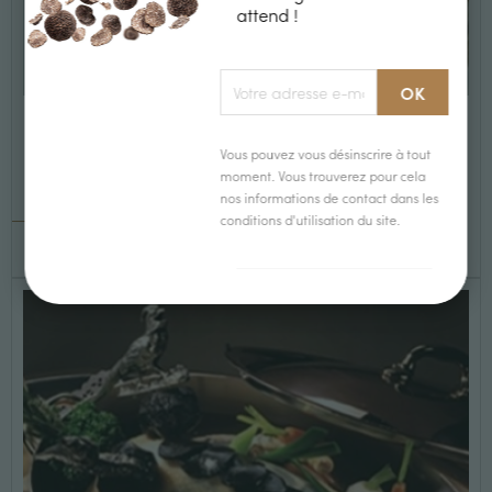
attend !
Tournedos Rossini à la Truffe noire
Vous pouvez vous désinscrire à tout
Recettes Viandes, œufs à la truffe Tournedos Rossini
moment. Vous trouverez pour cela
à la T [...]
nos informations de contact dans les
conditions d'utilisation du site.
LIRE +