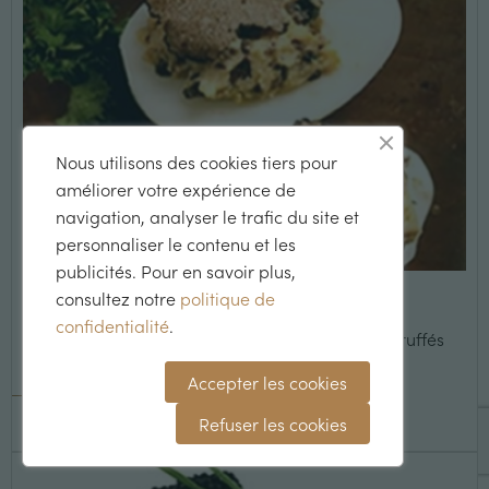
Nous utilisons des cookies tiers pour
améliorer votre expérience de
navigation, analyser le trafic du site et
personnaliser le contenu et les
publicités. Pour en savoir plus,
consultez notre
politique de
Les œufs mimosa truffés
confidentialité
.
Recettes Entrées à la truffe Les œufs mimosa truffés
[...]
Accepter les cookies
LIRE +
Refuser les cookies